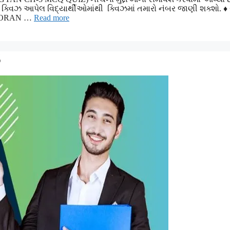
વિઝ આપેલ વિદ્યાર્થીઓમાંથી ક્વિઝમાં તમારો નંબર જાણી શક્શો. ♦ ર
 DHORAN …
Read more
Z