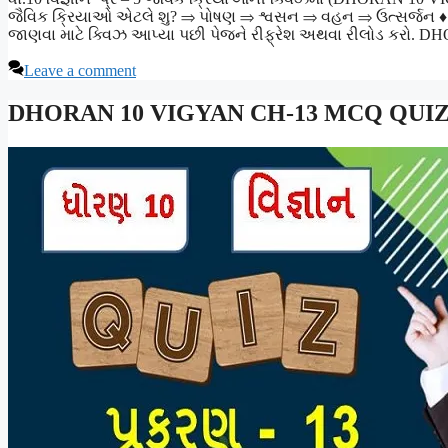
જૈવિક ક્રિયાઓ એટલે શુ? ⇒ પોષણ ⇒ શ્વસન ⇒ વહન ⇒ ઉત્સર્જન ♦ ક્
જાણવા માટે ક્વિઝ આપ્યા પછી પેજને રીફ્રેશ અથવા રીલોડ કરો.
Leave a comment
DHORAN 10 VIGYAN CH-13 MCQ QUI