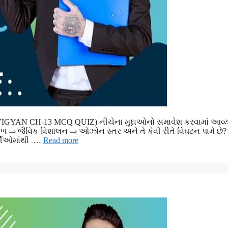
VIGYAN CH-13 MCQ QUIZ) નીચેના મુદ્દાઓનો સમાવેશ કરવામાં આવ્યો
 ⇒ જૈવિક વિશાલન ⇒ ઓઝોન સ્તર અને તે કેવી રીતે વિઘટન પામે છે?
ર્થીઓમાંથી …
Read more