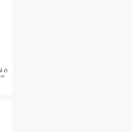
 છે.
 ⇒