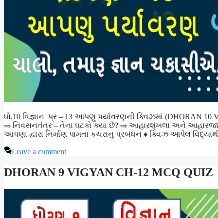
ધો.10 વિજ્ઞાન પ્ર – 13 આપણુ પર્યાવરણની ક્વિઝમાં (DHORAN 10 
⇒ નિવસનતંત્ર – તેના ઘટકો કયા છે? ⇒ આહારશૃંખલા અને આહારજાળ
આપણા દ્વારા નિર્માણ પામતા કચરાનુ પ્રબંધન ♦ ક્વિઝ આપેલ વિદ્યા
Leave a comment
DHORAN 9 VIGYAN CH-12 MCQ QUIZ