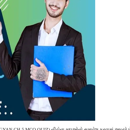
IGYAN CH-5 MCQ QUIZ) નીચેના મુદ્દાઓનો સમાવેશ કરવામાં આવ્યો છ