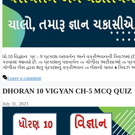
ધો.10 વિજ્ઞાન પ્ર – 9 પ્રકાશ-પરાવર્તન અને વક્રીભવનની ક્વિઝ
કરવામાં આવ્યો છે. ⇒ પ્રકાશનુ પરાવર્તન ⇒ ગોળીય અરીસાઓ ⇒ પ્
ગોળીય લેંસ દ્વારા થતુ પ્રકાશનુ વક્રીભવન ⇒ લેંસનો પાવર ♦ ક્વિઝ
Leave a comment
DHORAN 10 VIGYAN CH-5 MCQ QUIZ
July 31, 2023