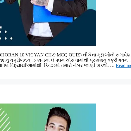
માં (DHORAN 10 VIGYAN CH-9 MCQ QUIZ) નીચેના મુદ્દાઓનો સમાવેશ
રકાશનુ વક્રીભવન ⇒ કાચના લંબઘન ચોસલામાંથી પ્રકાશનુ વક્રીભવન 
 આપેલ વિદ્યાર્થીઓમાંથી ક્વિઝમાં તમારો નંબર જાણી શક્શો. …
Read m