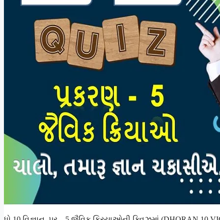
ધો.10 વિજ્ઞાન પ્ર – 5 જૈવિક ક્રિયાઓની ક્વિઝમાં (DHORAN 10 V