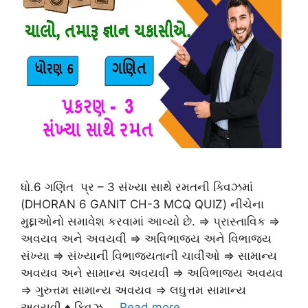
ધો.6 ગણિત પ્ર – 3 સંખ્યા સાથે રમતની ક્વિઝમાં
(DHORAN 6 GANIT CH-3 MCQ QUIZ) નીચેના
મુદ્દાઓનો સમાવેશ કરવામાં આવ્યો છે. ⇒ પ્રાસ્તાવિક ⇒
અવયવ અને અવયવી ⇒ અવિભાજય અને વિભાજય
સંખ્યા ⇒ સંખ્યાની વિભાજયતાની ચાવીઓ ⇒ સામાન્ય
અવયવ અને સામાન્ય અવયવી ⇒ અવિભાજય અવયવ
⇒ ગુરુત્તમ સામાન્ય અવયવ ⇒ લઘુત્તમ સામાન્ય
અવયવી ♦ ક્વિઝ …
Read more