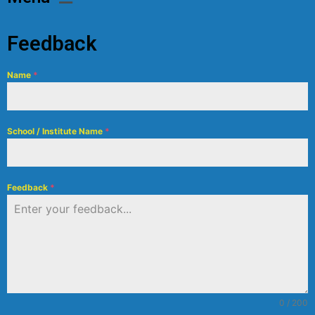
Feedback
Name
*
School / Institute Name
*
Feedback
*
0 / 200