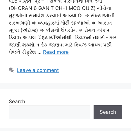
ધો.6 ગણિત પ્ર – 1 સંખ્યા પરિચયની ક્વિઝમાં
(DHORAN 6 GANIT CH-1 MCQ QUIZ) નીચેના
મુદ્દાઓનો સમાવેશ કરવામાં આવ્યો છે. ⇒ સંખ્યાઓની
સરખામણી ⇒ વ્યવહારમાં મોટી સંખ્યાઓ ⇒ આસન્ન
મૂલ્ય (અંદાજ) ⇒ કૌંસનો ઉપયોગ ⇒ રોમન અંક ♦
ક્વિઝ આપેલ વિદ્યાર્થીઓમાંથી ક્વિઝમાં તમારો નંબર
જાણી શક્શો. ♦ રેંક જાણવા માટે ક્વિઝ આપ્યા પછી
પેજને રીફ્રેશ …
Read more
Leave a comment
Search
Search