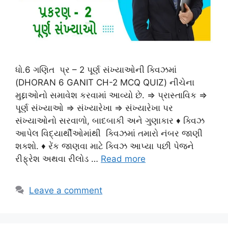
ધો.6 ગણિત પ્ર – 2 પૂર્ણ સંખ્યાઓની ક્વિઝમાં
(DHORAN 6 GANIT CH-2 MCQ QUIZ) નીચેના
મુદ્દાઓનો સમાવેશ કરવામાં આવ્યો છે. ⇒ પ્રાસ્તાવિક ⇒
પૂર્ણ સંખ્યાઓ ⇒ સંખ્યારેખા ⇒ સંખ્યારેખા પર
સંખ્યાઓનો સરવાળો, બાદબાકી અને ગુણાકાર ♦ ક્વિઝ
આપેલ વિદ્યાર્થીઓમાંથી ક્વિઝમાં તમારો નંબર જાણી
શક્શો. ♦ રેંક જાણવા માટે ક્વિઝ આપ્યા પછી પેજને
રીફ્રેશ અથવા રીલોડ …
Read more
Leave a comment