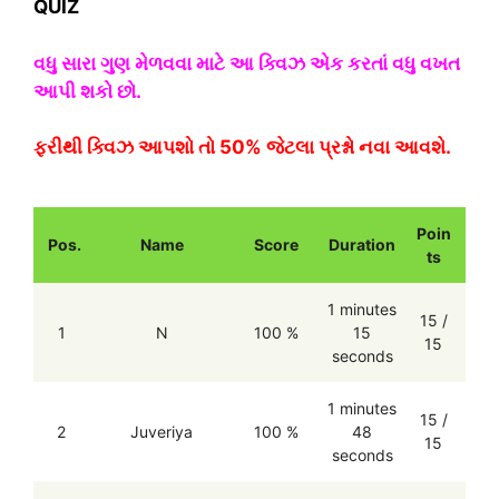
QUIZ
વધુ સારા ગુણ મેળવવા માટે આ ક્વિઝ એક કરતાં વધુ વખત
આપી શકો છો.
ફરીથી ક્વિઝ આપશો તો 50% જેટલા પ્રશ્નો નવા આવશે.
Poin
Pos.
Name
Score
Duration
ts
1 minutes
15 /
1
N
100 %
15
15
seconds
1 minutes
15 /
2
Juveriya
100 %
48
15
seconds