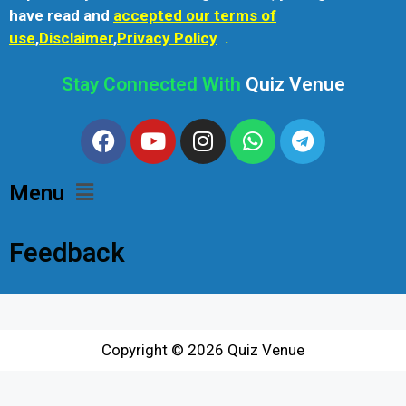
have read and
accepted our terms of
use
,
Disclaimer
,
Privacy Policy
.
Stay Connected With
Quiz Venue
Menu
Feedback
Copyright © 2026
Quiz Venue