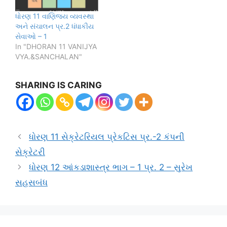
ધોરણ 11 વાણિજય વ્યવસ્થા
અને સંચાલન પ્ર.2 ધંધાકીય
સેવાઓ – 1
In "DHORAN 11 VANIJYA
VYA.&SANCHALAN"
SHARING IS CARING
ધોરણ 11 સેક્રેટરિયલ પ્રેકટિસ પ્ર.-2 કંપની
સેક્રેટરી
ધોરણ 12 આંકડાશાસ્ત્ર ભાગ – 1 પ્ર. 2 – સુરેખ
સહસબંધ