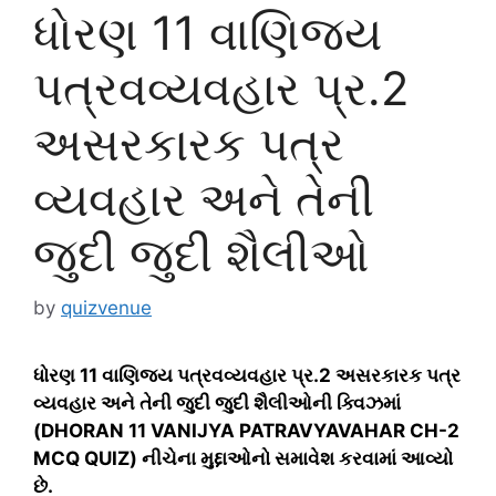
ધોરણ 11 વાણિજય
પત્રવવ્યવહાર પ્ર.2
અસરકારક પત્ર
વ્યવહાર અને તેની
જુદી જુદી શૈલીઓ
by
quizvenue
ધોરણ 11 વાણિજય પત્રવવ્યવહાર પ્ર.2 અસરકારક પત્ર
વ્યવહાર અને તેની જુદી જુદી શૈલીઓની ક્વિઝમાં
(DHORAN 11 VANIJYA PATRAVYAVAHAR CH-2
MCQ QUIZ) નીચેના મુદ્દાઓનો સમાવેશ કરવામાં આવ્યો
છે.