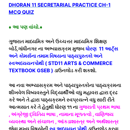
DHORAN 11 SECRETARIAL PRACTICE CH-1
MCQ QUIZ
♦ આ પણ વાંચો.♦
ગુજરાત માધ્યમિક અને ઉચ્ચત્તર માધ્યમિક શિક્ષણ
બોર્ડ,ગાંધીનગર ના અભ્યાસક્રમ મુજબ
ધોરણ 11 આર્ટ્સ
અને કોમર્સના તમામ વિષયના પાઠ્યપુસ્તકો અને
સ્વઅધ્યયનપોથી ( STD11 ARTS & COMMERCE
TEXTBOOK GSEB )
ડાઉનલોડ કરી શકશો.
આ નવા અભ્યાસક્રમ અને પાઠ્યપુસ્તકોના પાઠ્યક્રમના
શીખવેલ વિષ્યવસ્તુને વિદ્યાર્થીઓ વધુ મહાવરા દ્વારા દ્રઢ
કરે અને તે દ્વારા પાઠ્યક્રમને સ્વપ્રયત્ને વધુ સારી રીતે
આત્મસાત કરે તે હેતુથી ધોરણ ૧૧ ના
ગુજરાતી પ્રથમ ભાષા
, અંગ્રેજી દ્વિતિય ભાષા , નામાના મૂળતત્વો , વાણિજય
વ્યવસ્થા અને સંચાલન , આંકડાશાસ્ત્ર અને અર્થશાસ્ત્ર
જેવા મુખ્ય વિષયોની
સ્વ અધ્યયન પોથી
ડાઉનલોડ કરવા