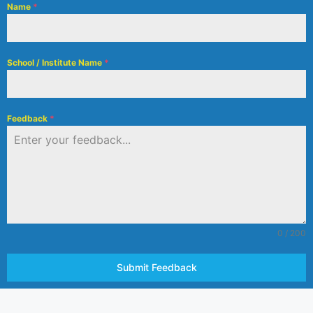
Name
*
School / Institute Name
*
Feedback
*
0 / 200
Submit Feedback