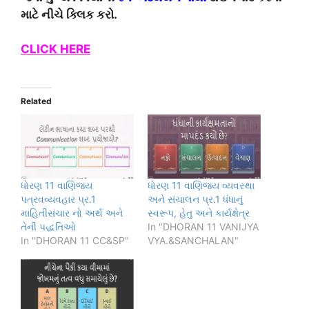
માટે નીચે ક્લિક કરો.
CLICK HERE
Related
ધોરણ 11 વાણિજય
ધોરણ 11 વાણિજય વ્યવસ્થા
પત્રવવ્યવહાર પ્ર.1
અને સંચાલન પ્ર.1 ધંધાનું
માહિતીસંચાર નો અર્થ અને
સ્વરૂપ, હેતુ અને કાર્યક્ષેત્ર
તેની પદ્ધતિઓ
In "DHORAN 11 VANIJYA
In "DHORAN 11 CC&SP"
VYA.&SANCHALAN"