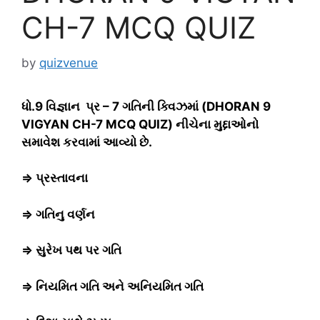
CH-7 MCQ QUIZ
by
quizvenue
ધો.9 વિજ્ઞાન પ્ર – 7 ગતિની ક્વિઝમાં (DHORAN 9
VIGYAN CH-7 MCQ QUIZ) નીચેના મુદ્દાઓનો
સમાવેશ કરવામાં આવ્યો છે.
⇒ પ્રસ્તાવના
⇒ ગતિનુ વર્ણન
⇒ સુરેખ પથ પર ગતિ
⇒ નિયમિત ગતિ અને અનિયમિત ગતિ