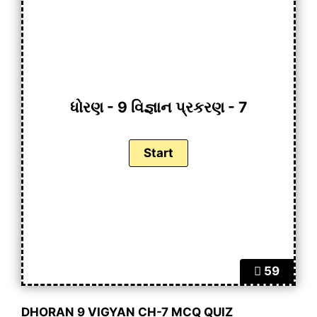
ધોરણ - 9 વિજ્ઞાન પ્રકરણ - 7
59
DHORAN 9 VIGYAN CH-7 MCQ QUIZ