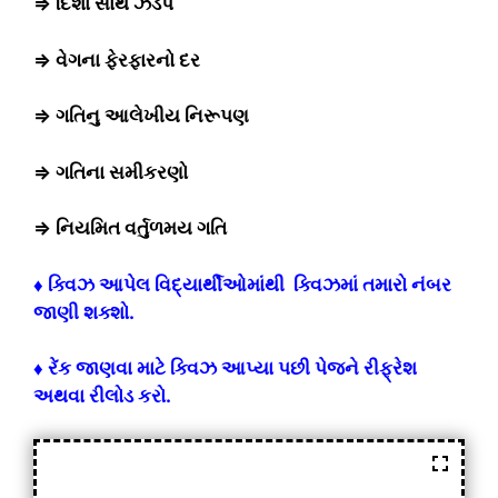
⇒ દિશા સાથે ઝડપ
⇒ વેગના ફેરફારનો દર
⇒ ગતિનુ આલેખીય નિરૂપણ
⇒ ગતિના સમીકરણો
⇒ નિયમિત વર્તુળમય ગતિ
♦ ક્વિઝ આપેલ વિદ્યાર્થીઓમાંથી ક્વિઝમાં તમારો નંબર
જાણી શક્શો.
♦ રેંક જાણવા માટે ક્વિઝ આપ્યા પછી પેજને રીફ્રેશ
અથવા રીલોડ કરો.