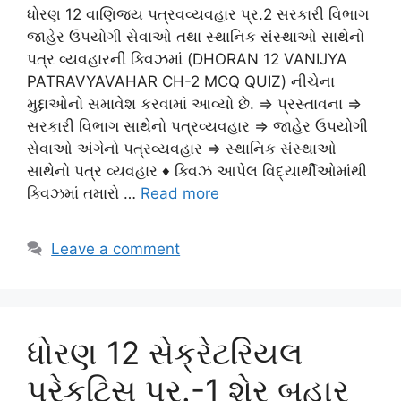
ધોરણ 12 વાણિજય પત્રવવ્યવહાર પ્ર.2 સરકારી વિભાગ
જાહેર ઉપયોગી સેવાઓ તથા સ્થાનિક સંસ્થાઓ સાથેનો
પત્ર વ્યવહારની ક્વિઝમાં (DHORAN 12 VANIJYA
PATRAVYAVAHAR CH-2 MCQ QUIZ) નીચેના
મુદ્દાઓનો સમાવેશ કરવામાં આવ્યો છે. ⇒ પ્રસ્તાવના ⇒
સરકારી વિભાગ સાથેનો પત્રવ્યવહાર ⇒ જાહેર ઉપયોગી
સેવાઓ અંગેનો પત્રવ્યવહાર ⇒ સ્થાનિક સંસ્થાઓ
સાથેનો પત્ર વ્યવહાર ♦ ક્વિઝ આપેલ વિદ્યાર્થીઓમાંથી
ક્વિઝમાં તમારો …
Read more
Leave a comment
ધોરણ 12 સેક્રેટરિયલ
પ્રેકટિસ પ્ર.-1 શેર બહાર