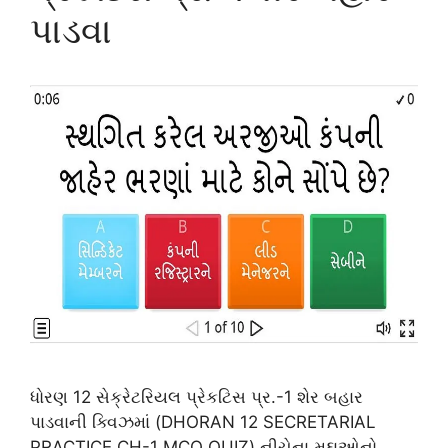
પાડવા
ધોરણ 12 સેક્રેટરિયલ પ્રેકટિસ પ્ર.-1 શેર બહાર
પાડવાની ક્વિઝમાં (DHORAN 12 SECRETARIAL
PRACTICE CH-1 MCQ QUIZ) નીચેના મુદ્દાઓનો