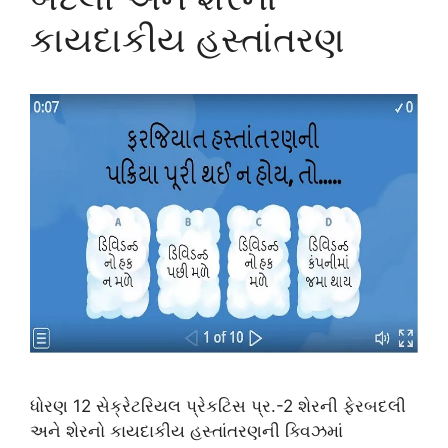
કાયદાકીય હસ્તાંતરણ
ધોરણ 12 સેક્રેટરિયલ પ્રેકટિસ પ્ર.-2 શેરની ફેરબદલી
અને શેરનો કાયદાકીય હસ્તાંતરણની ક્વિઝમાં