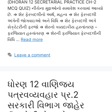
(DHORAN 12 SECRETARIAL PRACTICE CH-2
MCQ QUIZ) નીચેના મુદ્દાઓનો સમાવેશ કરવામાં આવ્યો
છે. ⇒ શેર ફેરબદલીનો અર્થ, મહત્વ ⇒ શેર ફેરબદલી
અંગેની જોગવાઇઓ અને વિધિ ⇒ શેર ફેરબદલી અંગે
સેક્રેટરીની ફરજો ⇒ શેરનો કાયદાકીય હસ્તાંતરણ –
ફરજિયાત હસ્તાંતરણ ⇒ શેરની ફરજિયાત ફેરબદલીની
વિધિ …
Read more
Leave a comment
ધોરણ 12 વાણિજય
પત્રવવ્યવહાર પ્ર.2
સરકારી વિભાગ જાહેર