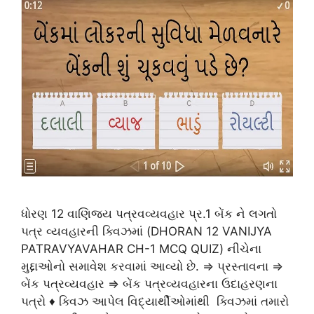
ધોરણ 12 વાણિજય પત્રવવ્યવહાર પ્ર.1 બેંક ને લગતો
પત્ર વ્યવહારની ક્વિઝમાં (DHORAN 12 VANIJYA
PATRAVYAVAHAR CH-1 MCQ QUIZ) નીચેના
મુદ્દાઓનો સમાવેશ કરવામાં આવ્યો છે. ⇒ પ્રસ્તાવના ⇒
બેંક પત્રવ્યવહાર ⇒ બેંક પત્રવ્યવહારના ઉદાહરણના
પત્રો ♦ ક્વિઝ આપેલ વિદ્યાર્થીઓમાંથી ક્વિઝમાં તમારો