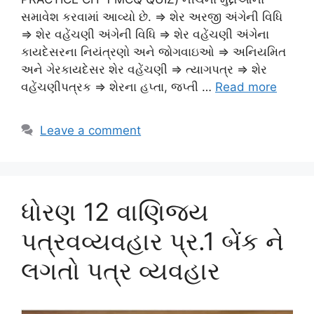
સમાવેશ કરવામાં આવ્યો છે. ⇒ શેર અરજી અંગેની વિધિ
⇒ શેર વહેંચણી અંગેની વિધિ ⇒ શેર વહેંચણી અંગેના
કાયદેસરના નિયંત્રણો અને જોગવાઇઓ ⇒ અનિયમિત
અને ગેરકાયદેસર શેર વહેંચણી ⇒ ત્યાગપત્ર ⇒ શેર
વહેંચણીપત્રક ⇒ શેરના હપ્તા, જપ્તી …
Read more
Leave a comment
ધોરણ 12 વાણિજય
પત્રવવ્યવહાર પ્ર.1 બેંક ને
લગતો પત્ર વ્યવહાર