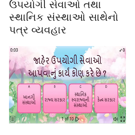
ઉપયોગી સેવાઓ તથા
સ્થાનિક સંસ્થાઓ સાથેનો
પત્ર વ્યવહાર